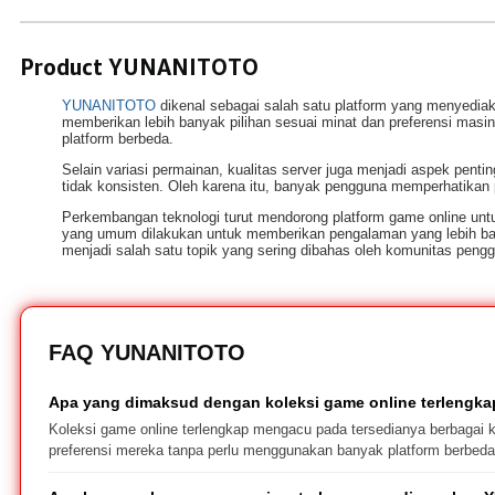
Product YUNANITOTO
YUNANITOTO
dikenal sebagai salah satu platform yang menyediak
memberikan lebih banyak pilihan sesuai minat dan preferensi mas
platform berbeda.
Selain variasi permainan, kualitas server juga menjadi aspek pen
tidak konsisten. Oleh karena itu, banyak pengguna memperhatikan
Perkembangan teknologi turut mendorong platform game online unt
yang umum dilakukan untuk memberikan pengalaman yang lebih ba
menjadi salah satu topik yang sering dibahas oleh komunitas peng
FAQ YUNANITOTO
Apa yang dimaksud dengan koleksi game online terlengk
Koleksi game online terlengkap mengacu pada tersedianya berbagai k
preferensi mereka tanpa perlu menggunakan banyak platform berbeda