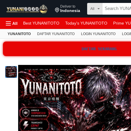
Deliver to
All
Indonesia
Best YUNANITOTO
Today's YUNANITOTO
Prime Y
All
YUNANITOTO
DAFTAR YUNANITOTO
LOGIN YUNANITOTO
LOGI
YUNANITOTO DAFTAR
YUNANITOTO SLOT
YUNAN
YUNANITOTO DAFTAR LINK
YUNANITOTO SITUS
ALTERNATIF YUNANITOTO
YUNANITOTO
Sports a
DAFTAR SEKARANG
Fashion
Home Improvement
Customer Service
Gif