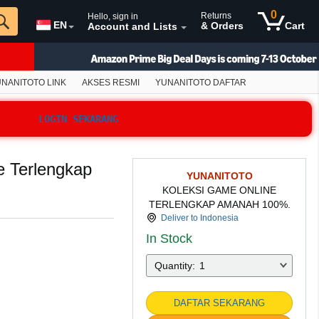
0
Returns
Hello, sign in
EN
& Orders
Cart
Account and Lists
NANITOTO LINK
AKSES RESMI
YUNANITOTO DAFTAR
LOGIN SEKARANG
 Terlengkap
YUNANITOTO
KOLEKSI GAME ONLINE
TERLENGKAP AMANAH 100%.
Deliver to
Indonesia
In Stock
Quantity:
1
DAFTAR SEKARANG