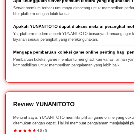
Apa keunggulan server premium terbaru yang digunakan
Server premium terbaru umumnya dirancang untuk memberikan perform
fitur platform dengan lebih lancar.
Apakah YUNANITOTO dapat diakses melalui perangkat mob
Ya, platform modern seperti YUNANITOTO biasanya dirancang agar k
layanan sesuai perangkat yang mereka gunakan.
Mengapa pembaruan koleksi game online penting bagi p
Pembaruan koleksi game membantu menghadirkan variasi pilihan yang 
kompatibilitas untuk memberikan pengalaman yang lebih baik.
Review YUNANITOTO
Menurut saya, YUNANITOTO memiliki pilihan game online yang cukup
ditemukan dengan cepat. Hal ini membuat pengalaman menjelajahi pl
4.8 / 5