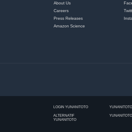
About Us
Fac
Careers
Twit
Press Releases
Ins
Amazon Science
LOGIN YUNANITOTO
YUNANITOT
ALTERNATIF
YUNANITOTO
YUNANITOTO
Product summary presents key product information