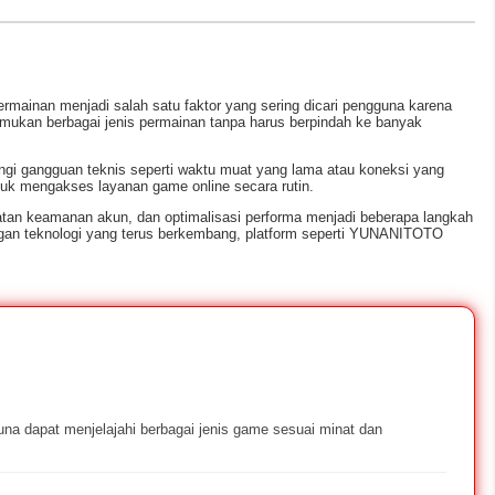
rmainan menjadi salah satu faktor yang sering dicari pengguna karena
emukan berbagai jenis permainan tanpa harus berpindah ke banyak
ngi gangguan teknis seperti waktu muat yang lama atau koneksi yang
tuk mengakses layanan game online secara rutin.
atan keamanan akun, dan optimalisasi performa menjadi beberapa langkah
gan teknologi yang terus berkembang, platform seperti YUNANITOTO
na dapat menjelajahi berbagai jenis game sesuai minat dan