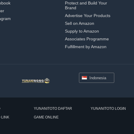
ebook
Protect and Build Your
Brand
ter
Advertise Your Products
tagram
Sell on Amazon
Supply to Amazon
Associates Programme
Fulfillment by Amazon
Indonesia
O
YUNANITOTO DAFTAR
YUNANITOTO LOGIN
 LINK
GAME ONLINE